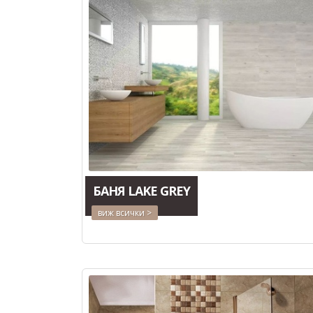
БАНЯ LAKE GREY
виж всички >