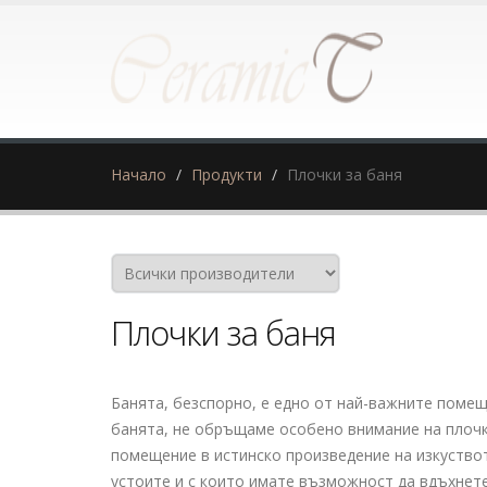
Начало
Продукти
Плочки за баня
Плочки за баня
Банята, безспорно, е едно от най-важните помещ
банята, не обръщаме особено внимание на плочки
помещение в истинско произведение на изкуството
устоите и с които имате възможност да вдъхнете