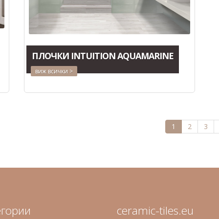
ПЛОЧКИ INTUITION AQUAMARINE
виж всички >
1
2
3
егории
ceramic-tiles.eu