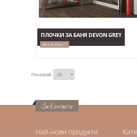
ПЛОЧКИ ЗА БАНЯ DEVON GREY
виж всички >
Показвай:
За Контакти
Най-нови продукти
Кат