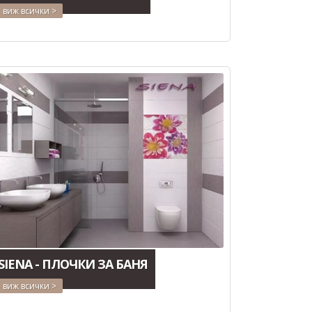
виж всички >
SIENA - ПЛОЧКИ ЗА БАНЯ
виж всички >