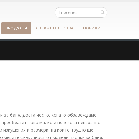
ПРОДУКТИ
СВЪРЖЕТЕ СЕ С НАС
НОВИНИ
и за баня. Доста често, когато обзавеждаме
а преобразят това малко и понякога невзрачно
ви изкушения и размери, на които трудно ще
намерите съвкупност от модели плочки за баня,