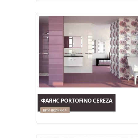
ФАЯНС PORTOFINO CEREZА
виж всички >