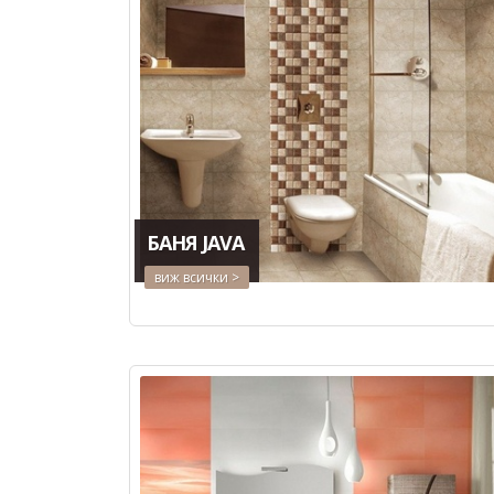
БАНЯ JAVA
виж всички >