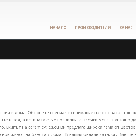
НАЧАЛО
ПРОИЗВОДИТЕЛИ
ЗА НАС
ения в дома! Обърнете специално внимание на основата - плочк
те в нея, а истината е, че правилните плочки могат напълно д
. Екипът на ceramic-tiles.eu Ви предлага широка гама от цвето
 нов живот на банята у дома. В нашия онлайн каталог, Вие ще 