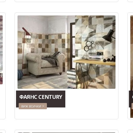
ФАЯНС CENTURY
виж всички >