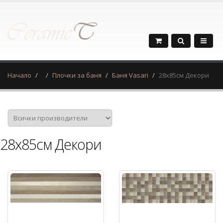
Начало
Плочки за баня
Баня Vasari
28х85см Декори
28х85см Декори