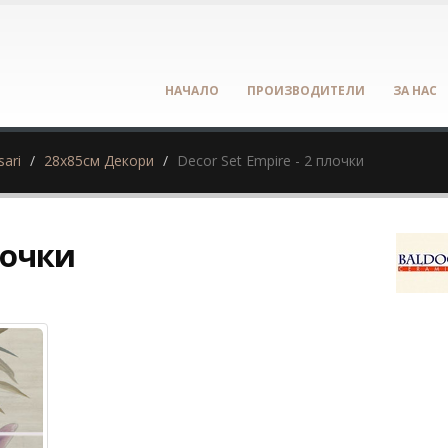
НАЧАЛО
ПРОИЗВОДИТЕЛИ
ЗА НАС
sari
28х85см Декори
Decor Set Empire - 2 плочки
лочки