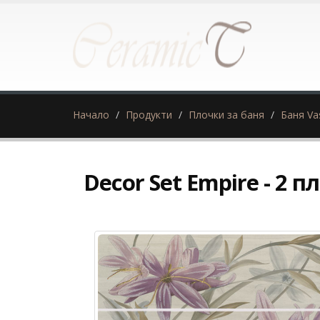
Начало
Продукти
Плочки за баня
Баня Va
Decor Set Empire - 2 п