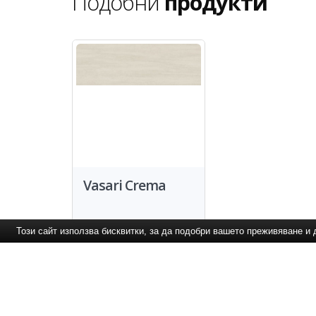
Подобни
продукти
Vasari Crema
Този сайт използва бисквитки, за да подобри вашето преживяване 
За Контакти