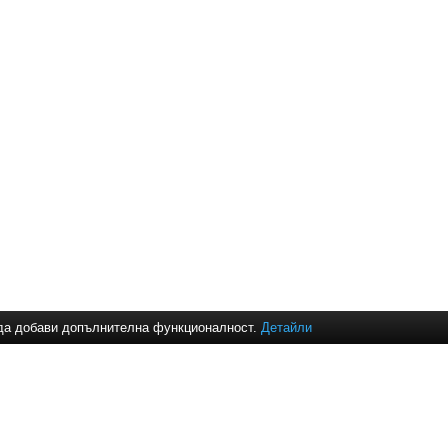
и да добави допълнителна функционалност.
Детайли