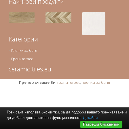
Най-нови продукти
Категории
Плочки за баня
Гранитогрес
ceramic-tiles.eu
Препоръчваме Ви
:
гранитогрес
,
плочки за баня
Този сайт използва бисквитки, за да подобри вашето преживяване и
да добави допълнителна функционалност.
Детайли
Разреши бисквитки