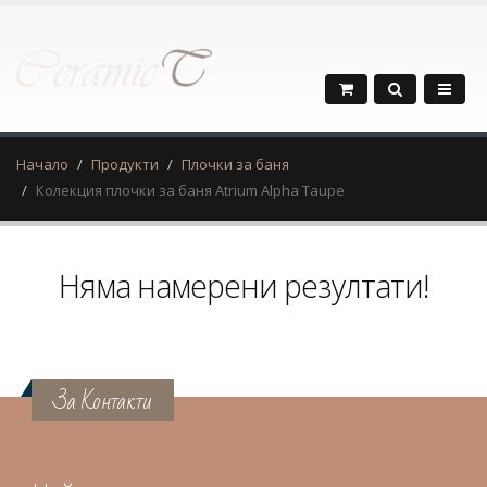
Начало
Продукти
Плочки за баня
Колекция плочки за баня Atrium Alpha Taupe
Няма намерени резултати!
За Контакти