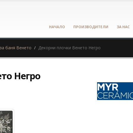
НАЧАЛО
ПРОИЗВОДИТЕЛИ
ЗА НАС
за баня Венето
Декорни плочки Венето Негро
то Негро