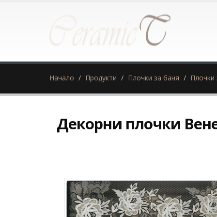
Начало
Продукти
Плочки за баня
Плочки 
Декорни плочки Вене