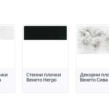
чки
Стенни плочки
Декорни пл
а
Венето Негро
Венето Сива