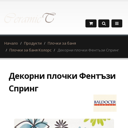
Начало
Продукти
Плочки за баня
Плочки за баня Колорс
Декорни плочки Фентъзи Спринг
Декорни плочки Фентъзи
Спринг