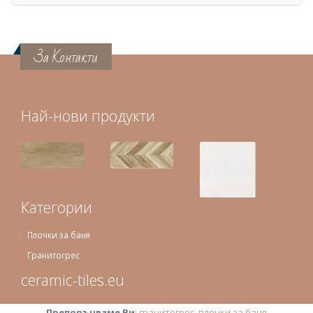
За Контакти
Най-нови продукти
Категории
Плочки за баня
Гранитогрес
ceramic-tiles.eu
Препоръчваме Ви
:
гранитогрес
,
плочки за баня