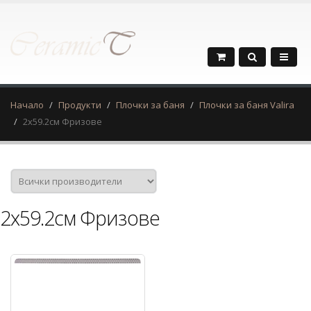
Начало
Продукти
Плочки за баня
Плочки за баня Valira
2х59.2см Фризове
2х59.2см Фризове